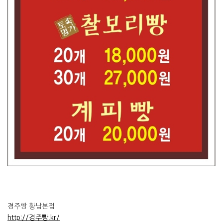
경주빵 황남본점
http://경주빵.kr/