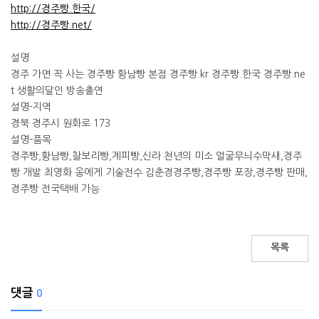
http://경주빵.한국/
http://경주빵.net/
설명
경주 가면 꼭 사는 경주빵 황남빵 본점 경주빵.kr 경주빵.한국 경주빵.ne
t 생활의달인 방송출연
설명-지역
경북 경주시 원화로 173
설명-품목
경주빵,황남빵,찰보리빵,계피빵,신라 천년의 미소 얼굴무늬수막새,경주
빵 개발 최영화 옹에게 기술전수 김춘경경주빵,경주빵 포장,경주빵 판매,
경주빵 전국택배 가능
목록
댓글
0