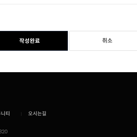
취소
작성완료
뮤니티
오시는길
320